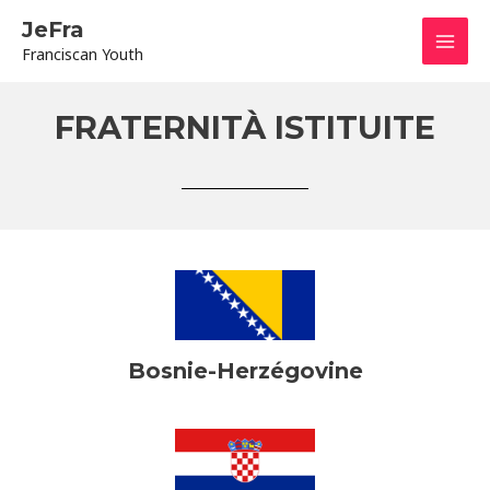
Aller
Mai
JeFra
au
Franciscan Youth
contenu
Men
FRATERNITÀ ISTITUITE
Bosnie-Herzégovine