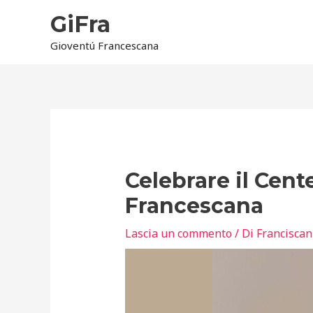
Vai
GiFra
al
contenuto
Gioventú Francescana
Navigazione
articoli
Celebrare il Cen
Francescana
Lascia un commento
/ Di
Francisca