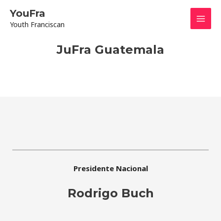
Skip
Mai
YouFra
to
Youth Franciscan
content
Men
JuFra Guatemala
Presidente Nacional
Rodrigo Buch