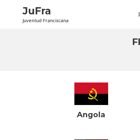
Ir
JuFra
al
contenido
Juventud Franciscana
F
Angola