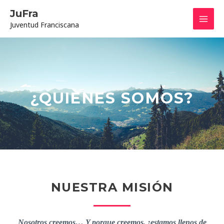
Ir
Mai
JuFra
al
Juventud Franciscana
contenido
Men
¿QUIENES SOMOS?
NUESTRA MISIÓN
Nosotros creemos… Y porque creemos, ¡estamos llenos de