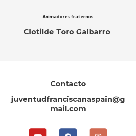
Animadores fraternos
Clotilde Toro Galbarro
Contacto
juventudfranciscanaspain@g
mail.com
Y
F
I