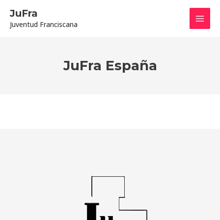
Ir
Mai
JuFra
al
Juventud Franciscana
contenido
Men
JuFra España