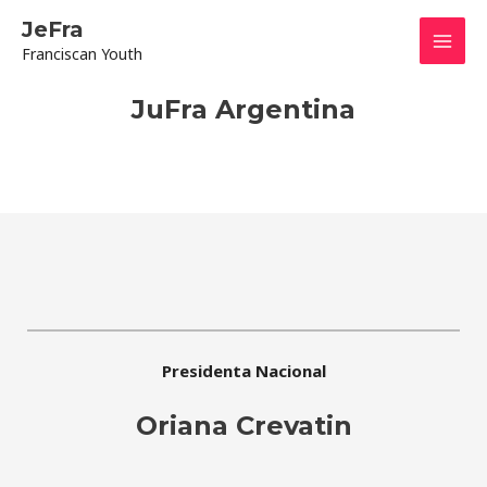
Aller
Mai
JeFra
au
Franciscan Youth
contenu
Men
JuFra Argentina
Presidenta Nacional
Oriana Crevatin