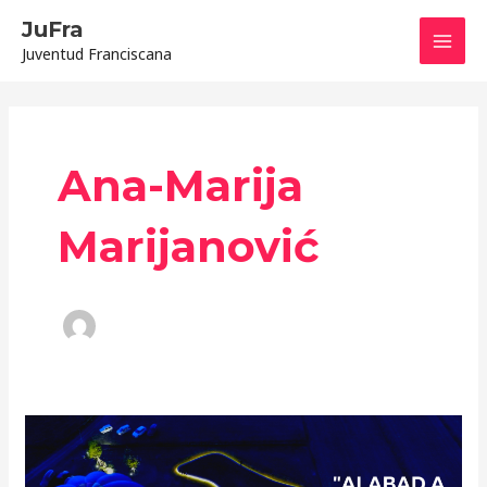
Ir
Mai
JuFra
al
Juventud Franciscana
contenido
Men
Ana-Marija
Marijanović
Vox
Franciscana
Verano-