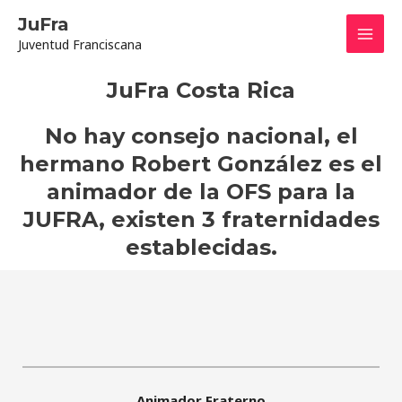
Ir
Mai
JuFra
al
Juventud Franciscana
contenido
Men
JuFra Costa Rica
No hay consejo nacional, el
hermano Robert González es el
animador de la OFS para la
JUFRA, existen 3 fraternidades
establecidas.
Animador Fraterno