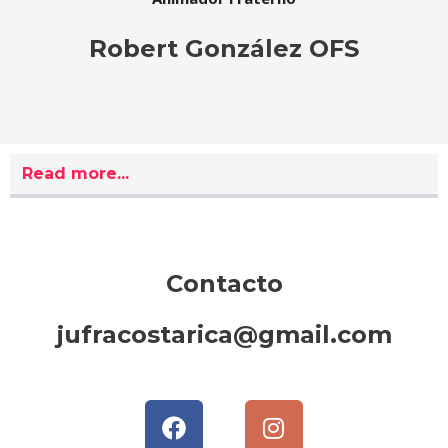
Robert González OFS
Read more...
Contacto
jufracostarica@gmail.com
F
I
a
n