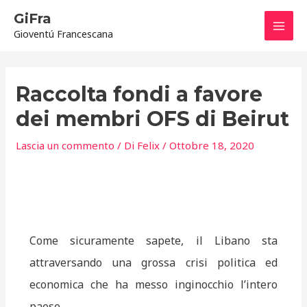
Vai
Mai
GiFra
al
Gioventú Francescana
contenuto
Men
Navigazione
articoli
Raccolta fondi a favore
dei membri OFS di Beirut
Lascia un commento
/ Di
Felix
/
Ottobre 18, 2020
Come sicuramente sapete, il Libano sta
attraversando una grossa crisi politica ed
economica che ha messo inginocchio l’intero
paese.