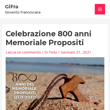
Vai
Mai
GiFra
al
Gioventú Francescana
contenuto
Men
Navigazione
articoli
Celebrazione 800 anni
Memoriale Propositi
Lascia un commento
/ Di
Felix
/
Gennaio 21, 2021