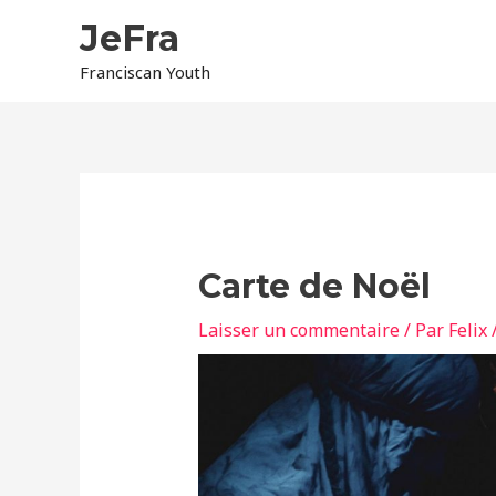
Aller
JeFra
au
contenu
Franciscan Youth
Navigation
des
articles
Carte de Noël
Laisser un commentaire
/ Par
Felix